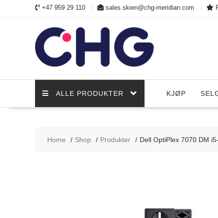
Skip
+47 959 29 110
sales.skien@chg-meridian.com
to
content
ALLE PRODUKTER
KJØP
SEL
Home
Shop
Produkter
Dell OptiPlex 7070 DM i