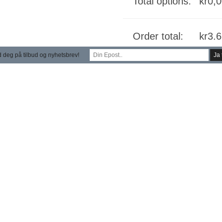
Total options:
kr
0,
Order total:
kr
3.
 deg på tilbud og nyhetsbrev!
Dell
K J Ø P
OptiPlex
7070
DM
Produktnummer:
24366
Katego
i5-
9500T
antall