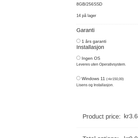
8GB/256SSD
14 på lager
Garanti
1 års garanti
Installasjon
Ingen OS
Leveres uten Operativsystem.
Windows 11
(
+
kr
150,00
)
Lisens og Installasjon.
kr
3.
Product price: