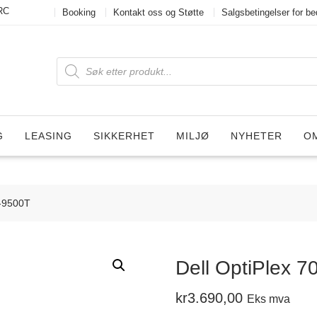
RC
Booking
Kontakt oss og Støtte
Salgsbetingelser for bed
Products
search
G
LEASING
SIKKERHET
MILJØ
NYHETER
O
5-9500T
Dell OptiPlex 
kr
3.690,00
Eks mva