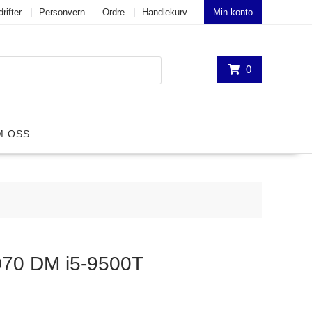
rifter
Personvern
Ordre
Handlekurv
Min konto
0
M OSS
7070 DM i5-9500T