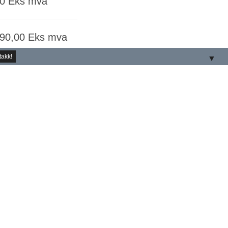
00
Eks mva
690,00
Eks mva
▼
rier:
Dell
,
Desktop