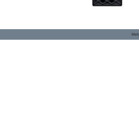
Meld
S p e c i f i c a t i o n
I n f o r m a t i o n
Tilleggsinformasjon
Vekt
1,18 kg
Dimensjoner
17,8 × 3,6 × 18,2 cm
Processor
i5