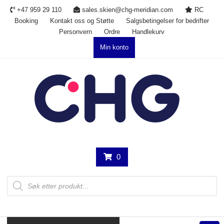
Skip
+47 959 29 110
sales.skien@chg-meridian.com
RC
to
Booking
Kontakt oss og Støtte
Salgsbetingelser for bedrifter
content
Personvern
Ordre
Handlekurv
Min konto
0
Products
search