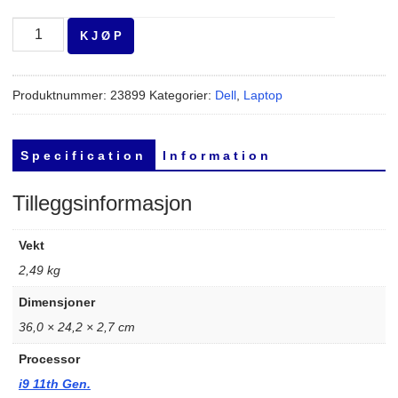
Dell
K J Ø P
Precision
7560
i9-
Produktnummer:
23899
Kategorier:
Dell
,
Laptop
11950H
antall
S p e c i f i c a t i o n
I n f o r m a t i o n
Tilleggsinformasjon
Vekt
2,49 kg
Dimensjoner
36,0 × 24,2 × 2,7 cm
Processor
i9 11th Gen.