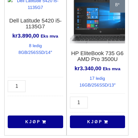
B*
Dell Latitude 5420 i5-
1135G7
kr
3.890,00
Eks mva
8 ledig
8GB/256SSD/14″
HP EliteBook 735 G6
AMD Pro 3500U
kr
3.340,00
Eks mva
17 ledig
Dell
16GB/256SSD/13″
Latitude
5420
HP
i5-
EliteBook
1135G7
735
antall
G6
K J Ø P
K J Ø P
AMD
Pro