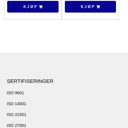
i9-
K J Ø P
K J Ø P
11950H
antall
SERTIFISERINGER
ISO 9001
ISO 14001
ISO 22301
ISO 27001