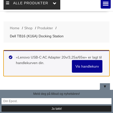
ALLE PRODUKTER
Home
Shop
Produkter
Dell TB16 (K16A) Docking Station
«Lenovo USB-C AC Adapter 20v/3,25a/65w» er lagt til
handlekurven din.
Vis handlekurv
▼
Meld deg på tilbud og nyhetsbrev!