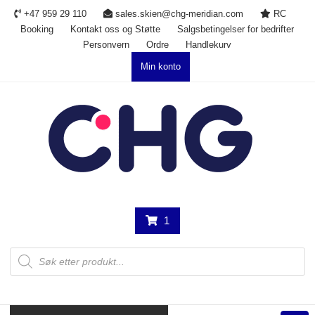
Skip
+47 959 29 110
sales.skien@chg-meridian.com
RC
to
Booking
Kontakt oss og Støtte
Salgsbetingelser for bedrifter
content
Personvern
Ordre
Handlekurv
Min konto
1
Products
search