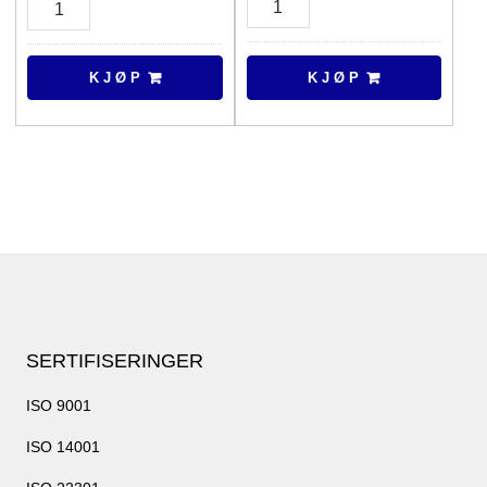
AC
Cable
Adapter
antall
19,5v/4,62a/90w
K J Ø P
K J Ø P
antall
SERTIFISERINGER
ISO 9001
ISO 14001