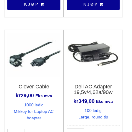
65W
Station
K J Ø P
K J Ø P
antall
antall
Clover Cable
Dell AC Adapter
19,5v/4,62a/90w
kr
29,00
Eks mva
kr
349,00
Eks mva
1000 ledig
100 ledig
Mikkey for Laptop AC
Large, round tip
Adapter
Dell
Clover