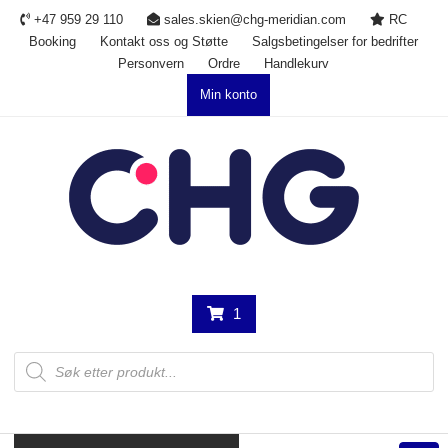
Skip
+47 959 29 110
sales.skien@chg-meridian.com
RC
to
Booking
Kontakt oss og Støtte
Salgsbetingelser for bedrifter
content
Personvern
Ordre
Handlekurv
Min konto
1
Products
search