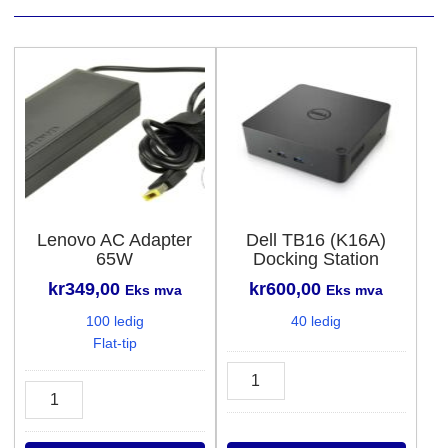
Lenovo AC Adapter
Dell TB16 (K16A)
65W
Docking Station
kr
349,00
kr
600,00
Eks mva
Eks mva
100 ledig
40 ledig
Flat-tip
Dell
Lenovo
TB16
AC
(K16A)
Adapter
Docking