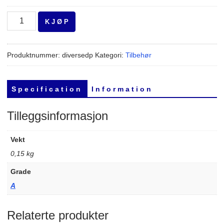
Displayport
K J Ø P
Cable
antall
Produktnummer:
diversedp
Kategori:
Tilbehør
S p e c i f i c a t i o n
I n f o r m a t i o n
Tilleggsinformasjon
Vekt
0,15 kg
Grade
A
Relaterte produkter