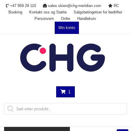
Skip
+47 959 29 110
sales.skien@chg-meridian.com
RC
to
Booking
Kontakt oss og Støtte
Salgsbetingelser for bedrifter
content
Personvern
Ordre
Handlekurv
Min konto
1
Products
search