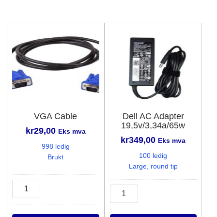
VGA Cable
Dell AC Adapter
19,5v/3,34a/65w
kr
29,00
Eks mva
kr
349,00
Eks mva
998 ledig
100 ledig
Brukt
Large, round tip
VGA
Dell
Cable
AC
antall
Adapter