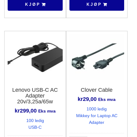
19,5v/3,34a/65w
K J Ø P
K J Ø P
antall
Lenovo USB-C AC
Clover Cable
Adapter
kr
29,00
Eks mva
20v/3,25a/65w
1000 ledig
kr
299,00
Eks mva
Mikkey for Laptop AC
100 ledig
Adapter
USB-C