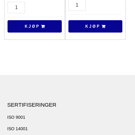
Clover
Lenovo
Cable
USB-
antall
C
AC
K J Ø P
K J Ø P
Adapter
20v/3,25a/65w
antall
SERTIFISERINGER
ISO 9001
ISO 14001