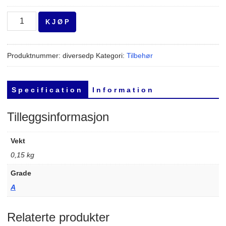
Displayport
K J Ø P
Cable
antall
Produktnummer:
diversedp
Kategori:
Tilbehør
S p e c i f i c a t i o n
I n f o r m a t i o n
Tilleggsinformasjon
Vekt
0,15 kg
Grade
A
Relaterte produkter