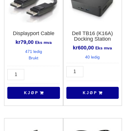
Displayport Cable
Dell TB16 (K16A)
Docking Station
kr
79,00
Eks mva
kr
600,00
Eks mva
471 ledig
40 ledig
Brukt
Dell
Displayport
TB16
Cable
(K16A)
antall
Docking
K J Ø P
K J Ø P
Station
antall