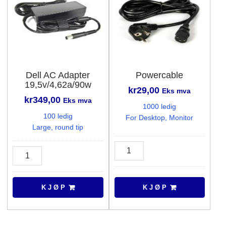
Dell AC Adapter
Powercable
19,5v/4,62a/90w
kr
29,00
Eks mva
kr
349,00
Eks mva
1000 ledig
100 ledig
For Desktop, Monitor
Large, round tip
Powercable
Dell
antall
AC
Adapter
19,5v/4,62a/90w
K J Ø P
K J Ø P
antall