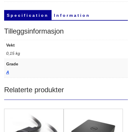
S p e c i f i c a t i o n
I n f o r m a t i o n
Tilleggsinformasjon
Vekt
0,15 kg
Grade
A
Relaterte produkter