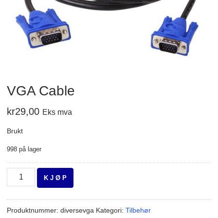
VGA Cable
kr
29,00
Eks mva
Brukt
998 på lager
VGA
K J Ø P
Cable
antall
Produktnummer:
diversevga
Kategori:
Tilbehør