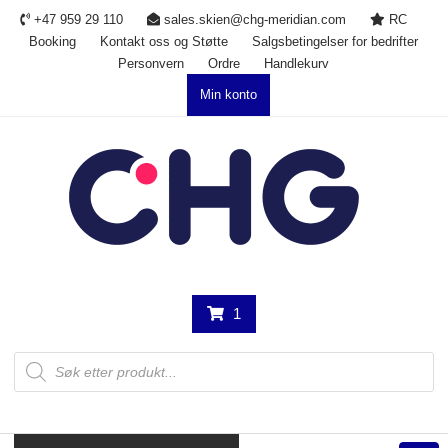
Skip
+47 959 29 110
sales.skien@chg-meridian.com
RC
to
Booking
Kontakt oss og Støtte
Salgsbetingelser for bedrifter
content
Personvern
Ordre
Handlekurv
Min konto
1
Products
search