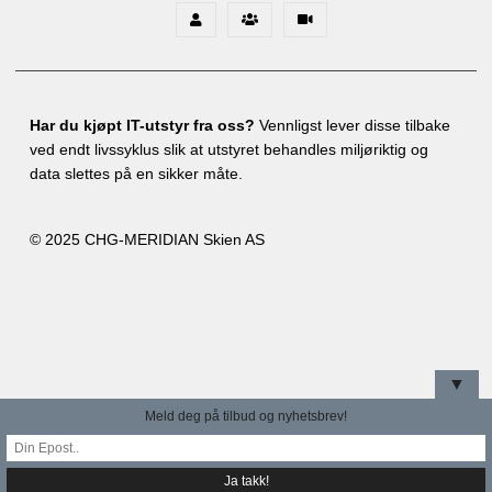
Har du kjøpt IT-utstyr fra oss?
Vennligst lever disse tilbake
ved endt livssyklus slik at utstyret behandles miljøriktig og
data slettes på en sikker måte.
© 2025 CHG-MERIDIAN Skien AS
▼
Meld deg på tilbud og nyhetsbrev!