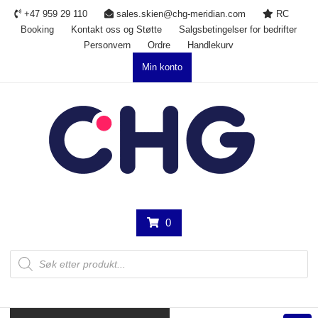
Skip
+47 959 29 110
sales.skien@chg-meridian.com
RC
to
Booking
Kontakt oss og Støtte
Salgsbetingelser for bedrifter
content
Personvern
Ordre
Handlekurv
Min konto
0
Products
search