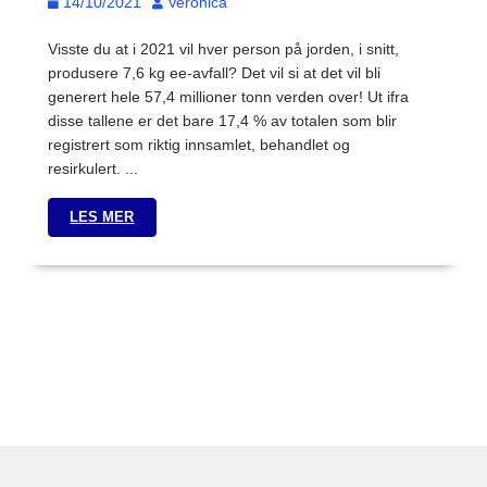
14/10/2021
Veronica
Visste du at i 2021 vil hver person på jorden, i snitt,
produsere 7,6 kg ee-avfall? Det vil si at det vil bli
generert hele 57,4 millioner tonn verden over! Ut ifra
disse tallene er det bare 17,4 % av totalen som blir
registrert som riktig innsamlet, behandlet og
resirkulert. ...
LES MER